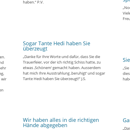
haben.“ P.V.
„No
Viel
Freu
Sogar Tante Hedi haben Sie
überzeugt
„Danke für Ihre Worte und dafür, dass Sie die
en.
Si
Trauerfeier, vor der ich richtig Schiss hatte, zu
und
etwas ‚Schönem‘ gemacht haben. Ausserdem
sehr
„Sie
hat mich Ihre Ausstrahlung ‚beruhigt‘ und sogar
eg,
dies
Tante Hedi haben Sie überzeugt!“ J.S.
 wir
hab
ren
Wir haben alles in die richtigen
Ga
Hände abgegeben
„Das