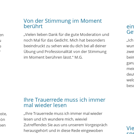
Von der Stimmung im Moment
berührt
ei
Ge
„Vielen lieben Dank für die gute Moderation und
en
noch Mal für das Gedicht. Mich hat besonders
„Ich
u
beeindruckt zu sehen wie du dich bei all deiner
wun
e
Übung und Professionalität von der Stimmung
zwe
“
im Moment berühren lässt.“ M.G.
bei
ganz
mei
deut
wel
besc
Ihre Trauerrede muss ich immer
mal wieder lesen
„Ihre Trauerrede muss ich immer mal wieder
ste,
lesen und ich wundere mich, wieviel
hön
Zutreffendes Sie aus uns unserem Vorgespräch
aben
Vi
herausgehört und in diese Rede eingewoben
sp