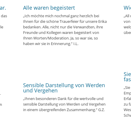
ar.
Alle waren begeistert
Wi
 das
„Ich möchte mich nochmal ganz herzlich bei
„All
Ihnen für die schöne Trauerfeier für unsere Erika
von
le
bedanken. Alle, nicht nur die Verwandten, ihre
wel
Freunde und Kollegen waren begeistert von
übe
Ihren Worten/Moderation. Ja, so war sie, so
haben wir sie in Erinnerung.“ I.L.
Sie
fa
Sensible Darstellung von Werden
„Si
und Vergehen
Empa
.
„Ihnen besonderen Dank für die wertvolle und
Erfa
sensible Darstellung von Werden und Vergehen
zu f
in
in einem übergreifenden Zusammenhang.“ G.Z.
Wese
Schw