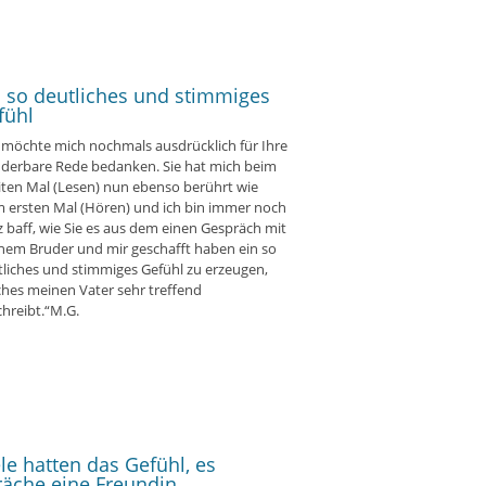
n so deutliches und stimmiges
fühl
 möchte mich nochmals ausdrücklich für Ihre
derbare Rede bedanken. Sie hat mich beim
iten Mal (Lesen) nun ebenso berührt wie
m ersten Mal (Hören) und ich bin immer noch
 baff, wie Sie es aus dem einen Gespräch mit
nem Bruder und mir geschafft haben ein so
liches und stimmiges Gefühl zu erzeugen,
ches meinen Vater sehr treffend
hreibt.“M.G.
ele hatten das Gefühl, es
räche eine Freundin.