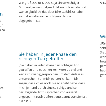
„Ein großes Glück. Das ist ja ein so wichtiger
Schn
Moment, ein einmaliges Erlebnis. Ich saß da und
war so glücklich, das deutliche Gefühl zu haben,
t?
wir haben alles in die richtigen Hände
abgegeben“ L.B.
.
.“
h so
Wi
„Für
sehr
Sie 
Sie haben in jeder Phase den
woh
richtigen Ton getroffen
beig
„Sie haben in jeder Phase den richtigen Ton
per
getroffen und es schien kein Wort zu viel und
hab
keines zu wenig gesprochen um dem Anlass zu
getr
entsprechen. Für mich persönlich kann ich
sagen, dass ich es noch nie so erlebt habe, dass
mich jemand durch eine so ruhige und so
nte
beruhigende Art zu sprechen von äußerst
angespannt nach äußerst entspannt transferiert
n
hat.“ P.B.